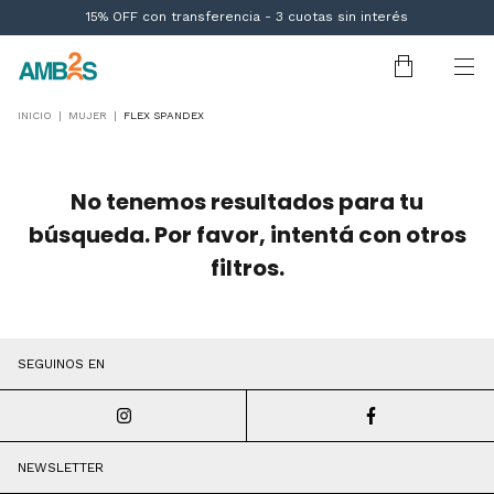
¡Envío gratis en toda CABA🚀!
15% OFF con transferencia - 3 cuotas sin interés
INICIO
|
MUJER
|
FLEX SPANDEX
No tenemos resultados para tu
búsqueda. Por favor, intentá con otros
filtros.
SEGUINOS EN
NEWSLETTER