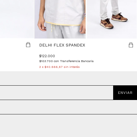
DELHI FLEX SPANDEX
$122.000
$103.700
con
Transferencia Bancaria
3
x
$40.666,67
sin interés