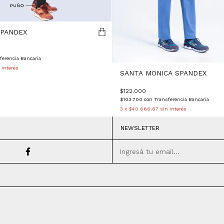
SPANDEX
ferencia Bancaria
 interés
SANTA MONICA SPANDEX
$122.000
$103.700
con
Transferencia Bancaria
3
x
$40.666,67
sin interés
NEWSLETTER