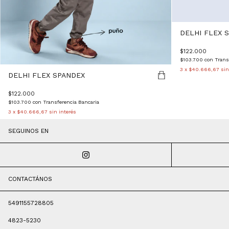
DELHI FLEX 
$122.000
$103.700
con
Trans
3
x
$40.666,67
sin
DELHI FLEX SPANDEX
$122.000
$103.700
con
Transferencia Bancaria
3
x
$40.666,67
sin interés
SEGUINOS EN
CONTACTÁNOS
5491155728805
4823-5230