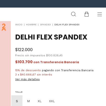
INICIO
|
HOMBRE
|
SPANDEX
|
DELHI FLEX SPANDEX
DELHI FLEX SPANDEX
$122.000
Precio sin impuestos
$100.826,45
$103.700
con
Transferencia Bancaria
15% de descuento
pagando con Transferencia Bancaria
3
x
$40.666,67
sin interés
Ver más detalles
TALLE
S
M
XL
XXL